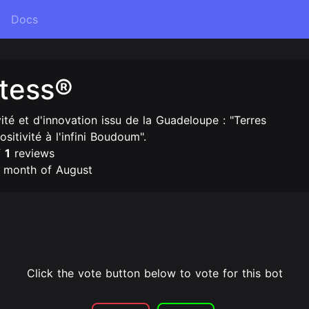
Docs
tess®
ité et d'innovation issu de la Guadeloupe : "Terres
itivité à l'infini Boudoum".
f
1
reviews
e month of August
Click the vote button below to vote for this bot