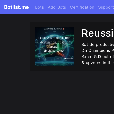
Botlist.me
Bots
Add Bots
Certification
Support
Reussi
Bot de productiv
De Champions Pos
Rated
5.0
out o
3
upvotes in th